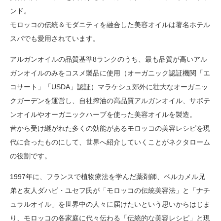
ンド。
モロッコの伝統＆モダニティを融合した美容オイルは著名ホテル
スパでも愛用されています。
アルガンオイルの品質基準8ランクのうち、最も品質が高いアル
ガンオイルのみをコスメ製品に使用（オーガニック認証機関「エ
コサート」「USDA」認証）マラケシュ郊外に壮大なオーガニッ
クガーデンを運営し、自社搾油の高品質アルガンオイル、サボテ
ンオイルやオーガニックハーブを使った美容オイルを製造。
昔から受け継がれた多くの効能があるモロッコの美容レシピを現
代に合ったものにして、世界へ紹介していくことがネクタローム
の役割です。
1997年に、フランスで植物療法を学んだ薬剤師、ベルカメル兄
弟と友人ダハビ・ユセフ氏が「モロッコの伝統美容法」と「ナチ
ュラルオイル」を世界中の人々に届けたいという思いからはじま
り、モロッコの各家庭に代々伝わる「伝統的な美容レシピ」と現